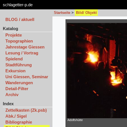
schlagetter-p.de
Startseite
>
Bild/ Objekt
BLOG / aktuell
Katalog
Projekte
Topographien
Jahrestage Giessen
Lesung / Vortrag
Spielend
Stadtführung
Exkursion
Uni Giessen, Seminar
Wanderungen
Detail-Filter
Archiv
Index
Zettelkasten (Zk.psb)
Abk./ Sigel
Adolfshütte
Bibliographie