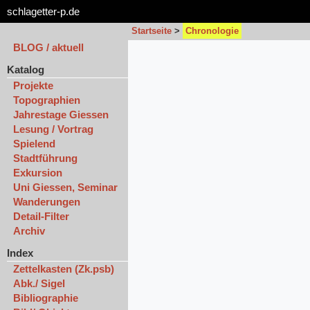
schlagetter-p.de
Startseite
>
Chronologie
BLOG / aktuell
Katalog
Projekte
Topographien
Jahrestage Giessen
Lesung / Vortrag
Spielend
Stadtführung
Exkursion
Uni Giessen, Seminar
Wanderungen
Detail-Filter
Archiv
Index
Zettelkasten (Zk.psb)
Abk./ Sigel
Bibliographie