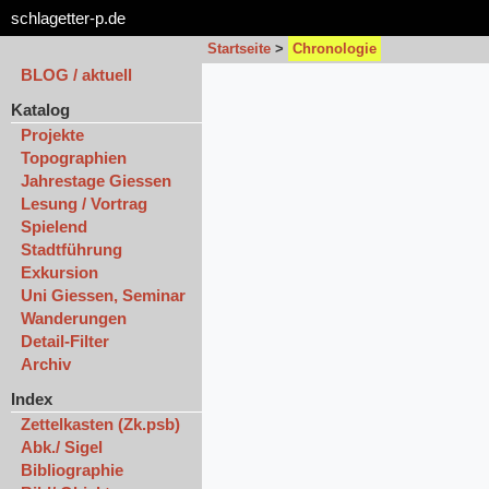
schlagetter-p.de
Startseite
>
Chronologie
BLOG / aktuell
Katalog
Projekte
Topographien
Jahrestage Giessen
Lesung / Vortrag
Spielend
Stadtführung
Exkursion
Uni Giessen, Seminar
Wanderungen
Detail-Filter
Archiv
Index
Zettelkasten (Zk.psb)
Abk./ Sigel
Bibliographie