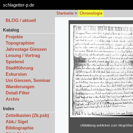
schlagetter-p.de
Startseite
>
Chronologie
BLOG / aktuell
Katalog
Projekte
Topographien
Jahrestage Giessen
Lesung / Vortrag
Spielend
Stadtführung
Exkursion
Uni Giessen, Seminar
Wanderungen
Detail-Filter
Archiv
Index
Zettelkasten (Zk.psb)
Abk./ Sigel
(Abbildung anklicken zum Vergrößer
Bibliographie