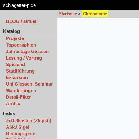
schlagetter-p.de
Startseite
>
Chronologie
BLOG / aktuell
Katalog
Projekte
Topographien
Jahrestage Giessen
Lesung / Vortrag
Spielend
Stadtführung
Exkursion
Uni Giessen, Seminar
Wanderungen
Detail-Filter
Archiv
Index
Zettelkasten (Zk.psb)
Abk./ Sigel
Bibliographie