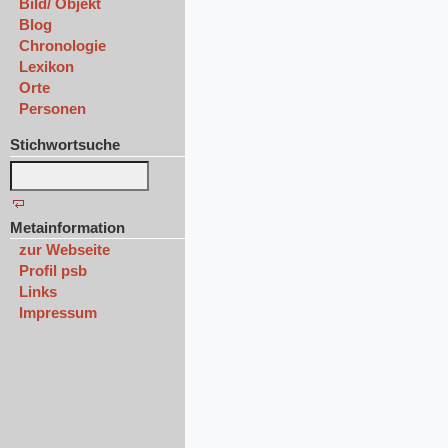
Bild/ Objekt
Blog
Chronologie
Lexikon
Orte
Personen
Stichwortsuche
Metainformation
zur Webseite
Profil psb
Links
Impressum