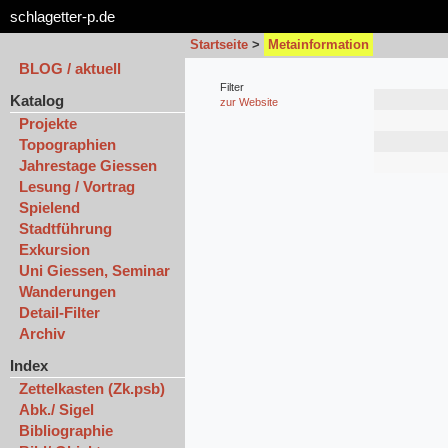
schlagetter-p.de
Startseite
>
Metainformation
BLOG / aktuell
Filter
Katalog
zur Website
Projekte
Topographien
Jahrestage Giessen
Lesung / Vortrag
Spielend
Stadtführung
Exkursion
Uni Giessen, Seminar
Wanderungen
Detail-Filter
Archiv
Index
Zettelkasten (Zk.psb)
Abk./ Sigel
Bibliographie