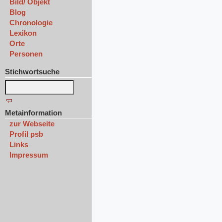
Bild/ Objekt
Blog
Chronologie
Lexikon
Orte
Personen
Stichwortsuche
Metainformation
zur Webseite
Profil psb
Links
Impressum