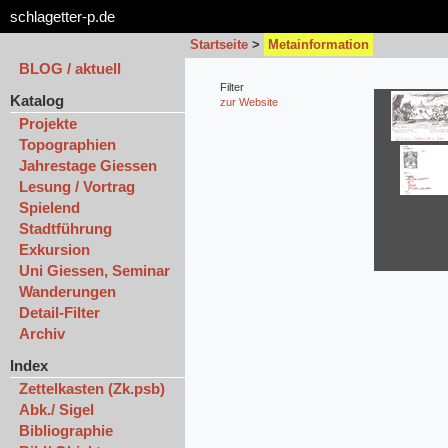
schlagetter-p.de
Startseite
>
Metainformation
BLOG / aktuell
Filter
Katalog
zur Website
Projekte
Topographien
Jahrestage Giessen
Lesung / Vortrag
Spielend
Stadtführung
Exkursion
Uni Giessen, Seminar
Wanderungen
Detail-Filter
Archiv
Index
Zettelkasten (Zk.psb)
Abk./ Sigel
Bibliographie