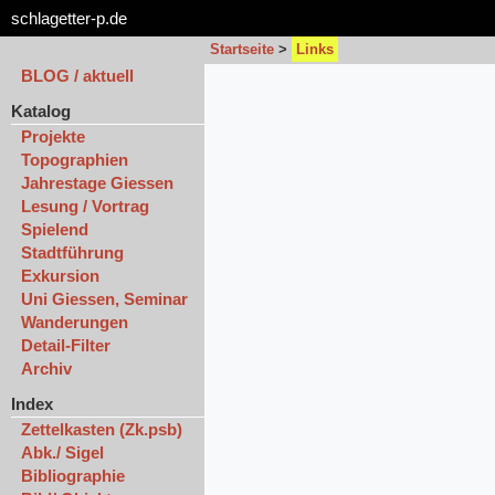
schlagetter-p.de
Startseite
>
Links
BLOG / aktuell
Katalog
Projekte
Topographien
Jahrestage Giessen
Lesung / Vortrag
Spielend
Stadtführung
Exkursion
Uni Giessen, Seminar
Wanderungen
Detail-Filter
Archiv
Index
Zettelkasten (Zk.psb)
Abk./ Sigel
Bibliographie