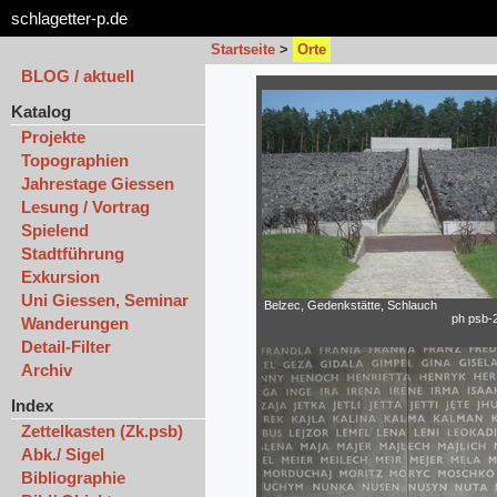
schlagetter-p.de
Startseite
>
Orte
BLOG / aktuell
Katalog
Projekte
Topographien
Jahrestage Giessen
Lesung / Vortrag
Spielend
Stadtführung
Exkursion
Uni Giessen, Seminar
Belzec, Gedenkstätte, Schlauch
ph psb-
Wanderungen
Detail-Filter
Archiv
Index
Zettelkasten (Zk.psb)
Abk./ Sigel
Bibliographie