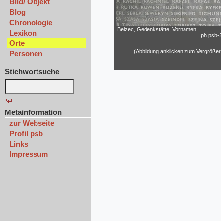
Bild/ Objekt
Blog
Chronologie
Belzec, Gedenkstätte, Vornamen
Lexikon
ph psb-
Orte
(Abbildung anklicken zum Vergrößer
Personen
Stichwortsuche
Metainformation
zur Webseite
Profil psb
Links
Impressum