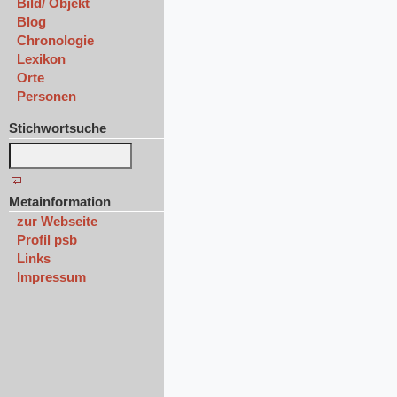
Bild/ Objekt
Blog
Chronologie
Lexikon
Orte
Personen
Stichwortsuche
Metainformation
zur Webseite
Profil psb
Links
Impressum