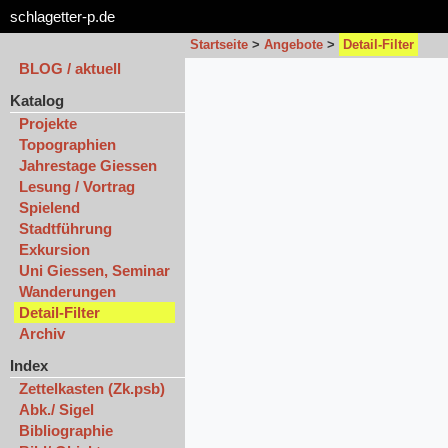
schlagetter-p.de
Startseite
>
Angebote
>
Detail-Filter
BLOG / aktuell
Katalog
Projekte
Topographien
Jahrestage Giessen
Lesung / Vortrag
Spielend
Stadtführung
Exkursion
Uni Giessen, Seminar
Wanderungen
Detail-Filter
Archiv
Index
Zettelkasten (Zk.psb)
Abk./ Sigel
Bibliographie