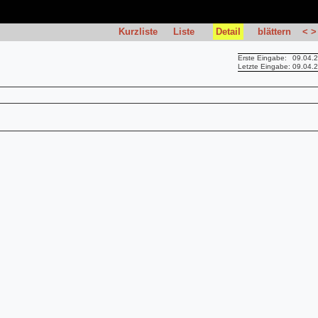
Kurzliste
Liste
Detail
blättern
<
>
Erste Eingabe:
09.04.
Letzte Eingabe:
09.04.