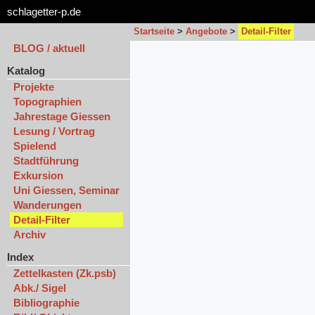
schlagetter-p.de
Startseite
>
Angebote
>
Detail-Filter
BLOG / aktuell
Katalog
Projekte
Topographien
Jahrestage Giessen
Lesung / Vortrag
Spielend
Stadtführung
Exkursion
Uni Giessen, Seminar
Wanderungen
Detail-Filter
Archiv
Index
Zettelkasten (Zk.psb)
Abk./ Sigel
Bibliographie