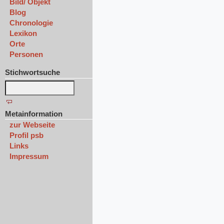
Bild/ Objekt
Blog
Chronologie
Lexikon
Orte
Personen
Stichwortsuche
Metainformation
zur Webseite
Profil psb
Links
Impressum