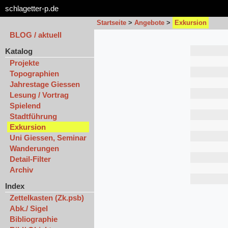
schlagetter-p.de
Startseite
>
Angebote
>
Exkursion
BLOG / aktuell
Katalog
Projekte
Topographien
Jahrestage Giessen
Lesung / Vortrag
Spielend
Stadtführung
Exkursion
Uni Giessen, Seminar
Wanderungen
Detail-Filter
Archiv
Index
Zettelkasten (Zk.psb)
Abk./ Sigel
Bibliographie