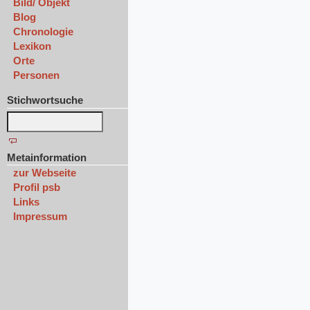
Bild/ Objekt
Blog
Chronologie
Lexikon
Orte
Personen
Stichwortsuche
Metainformation
zur Webseite
Profil psb
Links
Impressum