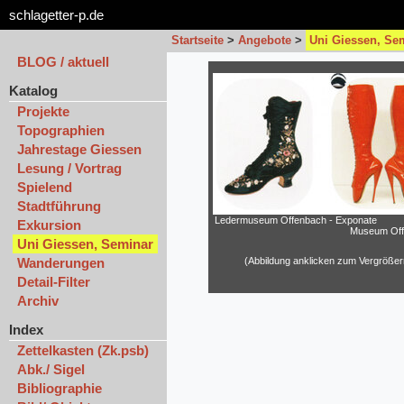
schlagetter-p.de
Startseite
>
Angebote
>
Uni Giessen, Se
BLOG / aktuell
Katalog
Projekte
Topographien
Jahrestage Giessen
Lesung / Vortrag
Spielend
Stadtführung
Ledermuseum Offenbach - Exponate
Exkursion
Museum Off
Uni Giessen, Seminar
Wanderungen
(Abbildung anklicken zum Vergrößer
Detail-Filter
Archiv
Index
Zettelkasten (Zk.psb)
Abk./ Sigel
Bibliographie