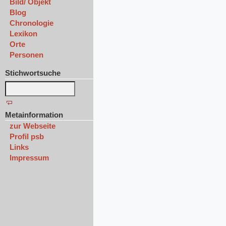
Bild/ Objekt
Blog
Chronologie
Lexikon
Orte
Personen
Stichwortsuche
Metainformation
zur Webseite
Profil psb
Links
Impressum