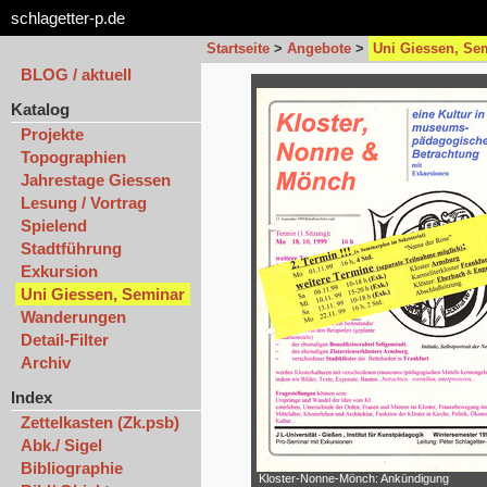
schlagetter-p.de
Startseite
>
Angebote
>
Uni Giessen, Se
BLOG / aktuell
Katalog
Projekte
Topographien
Jahrestage Giessen
Lesung / Vortrag
Spielend
Stadtführung
Exkursion
Uni Giessen, Seminar
Wanderungen
Detail-Filter
Archiv
Index
Zettelkasten (Zk.psb)
Abk./ Sigel
Bibliographie
Kloster-Nonne-Mönch: Ankündigung