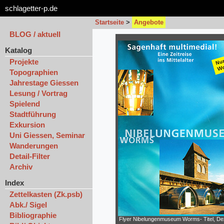
schlagetter-p.de
Startseite
>
Angebote
BLOG / aktuell
Katalog
Projekte
Topographien
Jahrestage Giessen
Lesung / Vortrag
Spielend
Stadtführung
Exkursion
Uni Giessen, Seminar
Wanderungen
Detail-Filter
Archiv
Index
Zettelkasten (Zk.psb)
Abk./ Sigel
Bibliographie
Flyer Nibelungenmuseum Worms- Titel, Dez