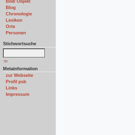
Bild/ Objekt
Blog
Chronologie
Lexikon
Orte
Personen
Stichwortsuche
Metainformation
zur Webseite
Profil psb
Links
Impressum