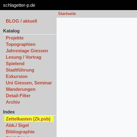
schlagetter-p.de
Startseite
BLOG / aktuell
Katalog
Projekte
Topographien
Jahrestage Giessen
Lesung / Vortrag
Spielend
Stadtführung
Exkursion
Uni Giessen, Seminar
Wanderungen
Detail-Filter
Archiv
Index
Zettelkasten (Zk.psb)
Abk./ Sigel
Bibliographie