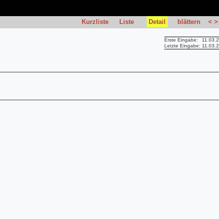
Kurzliste
Liste
Detail
blättern
<
>
Erste Eingabe:
11.03.
Letzte Eingabe:
11.03.