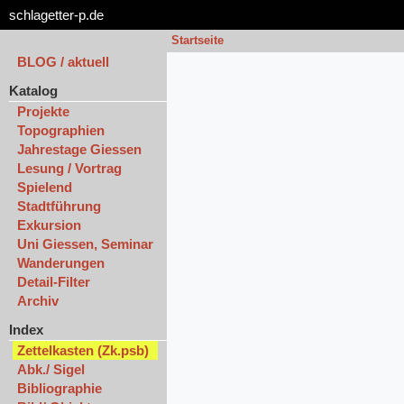
schlagetter-p.de
Startseite
BLOG / aktuell
Katalog
Projekte
Topographien
Jahrestage Giessen
Lesung / Vortrag
Spielend
Stadtführung
Exkursion
Uni Giessen, Seminar
Wanderungen
Detail-Filter
Archiv
Index
Zettelkasten (Zk.psb)
Abk./ Sigel
Bibliographie