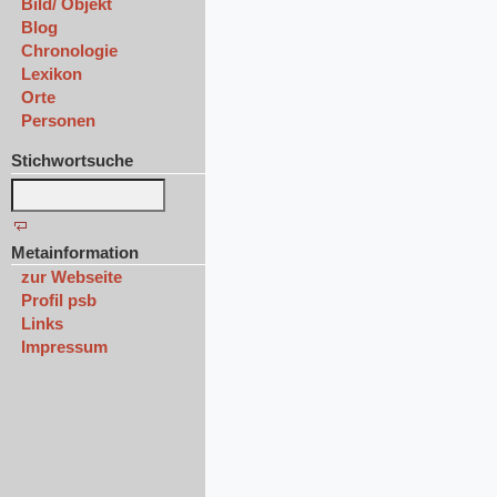
Bild/ Objekt
Blog
Chronologie
Lexikon
Orte
Personen
Stichwortsuche
Metainformation
zur Webseite
Profil psb
Links
Impressum