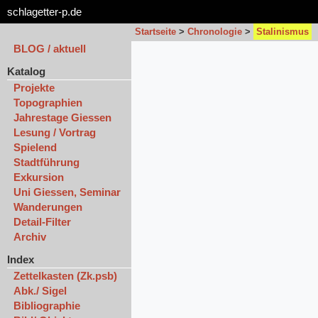
schlagetter-p.de
Startseite
>
Chronologie
>
Stalinismus
BLOG / aktuell
Katalog
Projekte
Topographien
Jahrestage Giessen
Lesung / Vortrag
Spielend
Stadtführung
Exkursion
Uni Giessen, Seminar
Wanderungen
Detail-Filter
Archiv
Index
Zettelkasten (Zk.psb)
Abk./ Sigel
Bibliographie