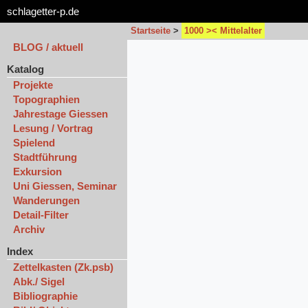
schlagetter-p.de
Startseite
>
1000 >< Mittelalter
BLOG / aktuell
Katalog
Projekte
Topographien
Jahrestage Giessen
Lesung / Vortrag
Spielend
Stadtführung
Exkursion
Uni Giessen, Seminar
Wanderungen
Detail-Filter
Archiv
Index
Zettelkasten (Zk.psb)
Abk./ Sigel
Bibliographie