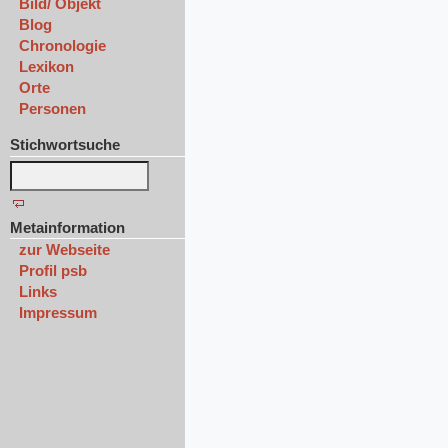
Bild/ Objekt
Blog
Chronologie
Lexikon
Orte
Personen
Stichwortsuche
Metainformation
zur Webseite
Profil psb
Links
Impressum