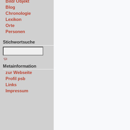
Bild/ Objekt
Blog
Chronologie
Lexikon
Orte
Personen
Stichwortsuche
Metainformation
zur Webseite
Profil psb
Links
Impressum