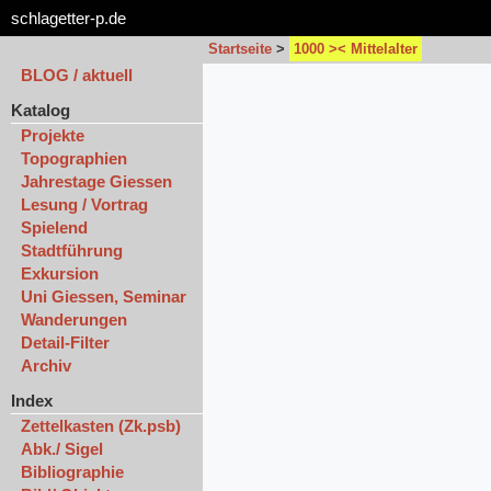
schlagetter-p.de
Startseite
>
1000 >< Mittelalter
BLOG / aktuell
Katalog
Projekte
Topographien
Jahrestage Giessen
Lesung / Vortrag
Spielend
Stadtführung
Exkursion
Uni Giessen, Seminar
Wanderungen
Detail-Filter
Archiv
Index
Zettelkasten (Zk.psb)
Abk./ Sigel
Bibliographie