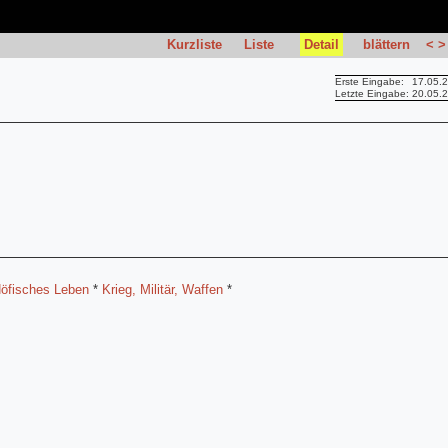
Kurzliste
Liste
Detail
blättern
<
>
Erste Eingabe:
17.05.
Letzte Eingabe:
20.05.
Höfisches Leben
*
Krieg, Militär, Waffen
*