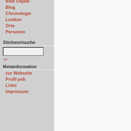
Bild/ Objekt
Blog
Chronologie
Lexikon
Orte
Personen
Stichwortsuche
Metainformation
zur Webseite
Profil psb
Links
Impressum