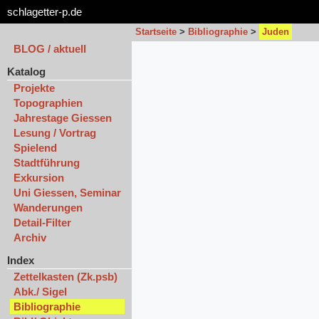
schlagetter-p.de
Startseite
>
Bibliographie
>
Juden
BLOG / aktuell
Katalog
Projekte
Topographien
Jahrestage Giessen
Lesung / Vortrag
Spielend
Stadtführung
Exkursion
Uni Giessen, Seminar
Wanderungen
Detail-Filter
Archiv
Index
Zettelkasten (Zk.psb)
Abk./ Sigel
Bibliographie