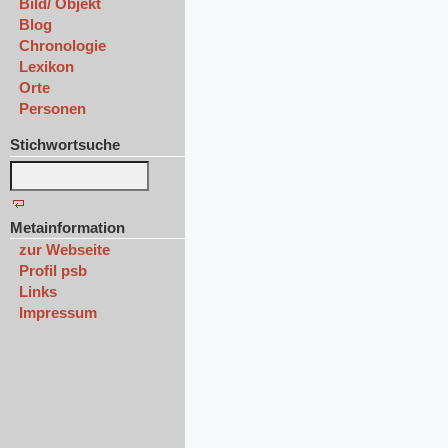
Bild/ Objekt
Blog
Chronologie
Lexikon
Orte
Personen
Stichwortsuche
Metainformation
zur Webseite
Profil psb
Links
Impressum