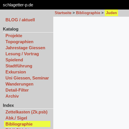
schlagetter-p.de
Startseite
>
Bibliographie
>
Juden
BLOG / aktuell
Katalog
Projekte
Topographien
Jahrestage Giessen
Lesung / Vortrag
Spielend
Stadtführung
Exkursion
Uni Giessen, Seminar
Wanderungen
Detail-Filter
Archiv
Index
Zettelkasten (Zk.psb)
Abk./ Sigel
Bibliographie