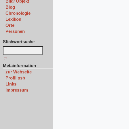
Bild/ Objekt
Blog
Chronologie
Lexikon
Orte
Personen
Stichwortsuche
Metainformation
zur Webseite
Profil psb
Links
Impressum