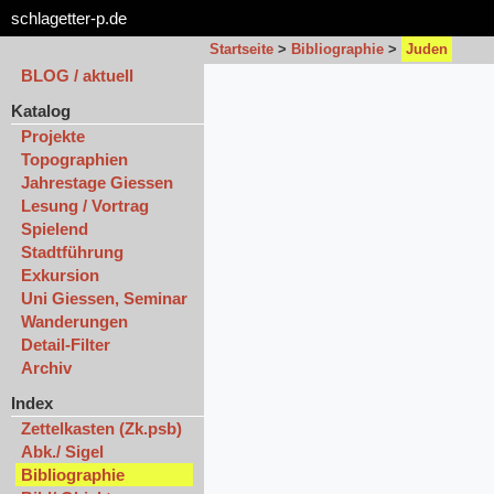
schlagetter-p.de
Startseite
>
Bibliographie
>
Juden
BLOG / aktuell
Katalog
Projekte
Topographien
Jahrestage Giessen
Lesung / Vortrag
Spielend
Stadtführung
Exkursion
Uni Giessen, Seminar
Wanderungen
Detail-Filter
Archiv
Index
Zettelkasten (Zk.psb)
Abk./ Sigel
Bibliographie