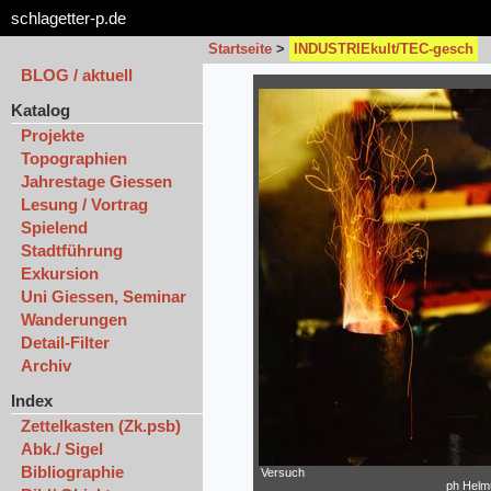
schlagetter-p.de
Startseite
>
INDUSTRIEkult/TEC-gesch
BLOG / aktuell
Katalog
Projekte
Topographien
Jahrestage Giessen
Lesung / Vortrag
Spielend
Stadtführung
Exkursion
Uni Giessen, Seminar
Wanderungen
Detail-Filter
Archiv
Index
Zettelkasten (Zk.psb)
Abk./ Sigel
Bibliographie
Versuch
ph Helmu