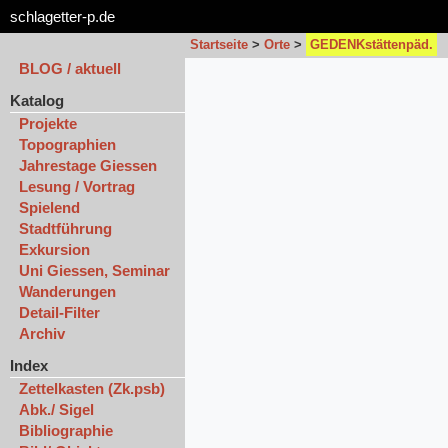
schlagetter-p.de
Startseite
>
Orte
>
GEDENKstättenpäd.
BLOG / aktuell
Katalog
Projekte
Topographien
Jahrestage Giessen
Lesung / Vortrag
Spielend
Stadtführung
Exkursion
Uni Giessen, Seminar
Wanderungen
Detail-Filter
Archiv
Index
Zettelkasten (Zk.psb)
Abk./ Sigel
Bibliographie