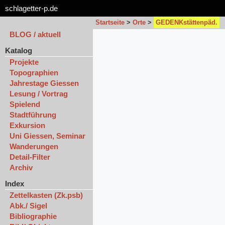
schlagetter-p.de
Startseite
>
Orte
>
GEDENKstättenpäd.
BLOG / aktuell
Katalog
Projekte
Topographien
Jahrestage Giessen
Lesung / Vortrag
Spielend
Stadtführung
Exkursion
Uni Giessen, Seminar
Wanderungen
Detail-Filter
Archiv
Index
Zettelkasten (Zk.psb)
Abk./ Sigel
Bibliographie