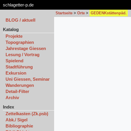
schlagetter-p.de
Startseite
>
Orte
>
GEDENKstättenpäd.
BLOG / aktuell
Katalog
Projekte
Topographien
Jahrestage Giessen
Lesung / Vortrag
Spielend
Stadtführung
Exkursion
Uni Giessen, Seminar
Wanderungen
Detail-Filter
Archiv
Index
Zettelkasten (Zk.psb)
Abk./ Sigel
Bibliographie