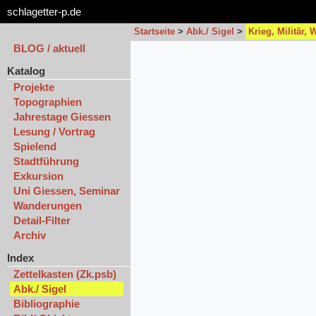
schlagetter-p.de
Startseite
>
Abk./ Sigel
>
Krieg, Militär, 
BLOG / aktuell
Katalog
Projekte
Topographien
Jahrestage Giessen
Lesung / Vortrag
Spielend
Stadtführung
Exkursion
Uni Giessen, Seminar
Wanderungen
Detail-Filter
Archiv
Index
Zettelkasten (Zk.psb)
Abk./ Sigel
Bibliographie