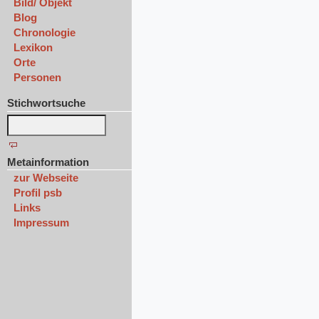
Bild/ Objekt
Blog
Chronologie
Lexikon
Orte
Personen
Stichwortsuche
Metainformation
zur Webseite
Profil psb
Links
Impressum