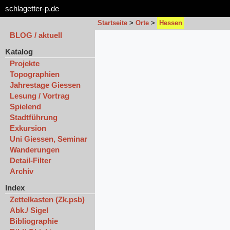
schlagetter-p.de
Startseite
>
Orte
>
Hessen
BLOG / aktuell
Katalog
Projekte
Topographien
Jahrestage Giessen
Lesung / Vortrag
Spielend
Stadtführung
Exkursion
Uni Giessen, Seminar
Wanderungen
Detail-Filter
Archiv
Index
Zettelkasten (Zk.psb)
Abk./ Sigel
Bibliographie