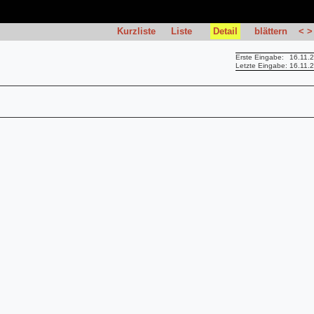
Kurzliste
Liste
Detail
blättern
<
>
Erste Eingabe:
16.11.
Letzte Eingabe:
16.11.