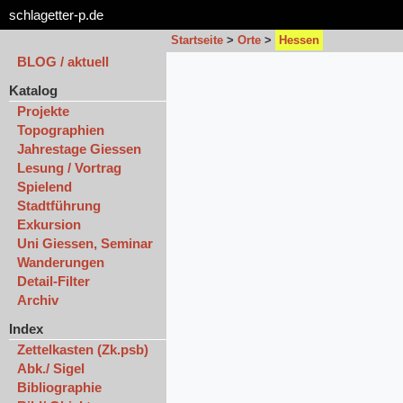
schlagetter-p.de
Startseite
>
Orte
>
Hessen
BLOG / aktuell
Katalog
Projekte
Topographien
Jahrestage Giessen
Lesung / Vortrag
Spielend
Stadtführung
Exkursion
Uni Giessen, Seminar
Wanderungen
Detail-Filter
Archiv
Index
Zettelkasten (Zk.psb)
Abk./ Sigel
Bibliographie