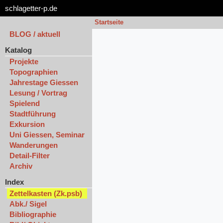
schlagetter-p.de
Startseite
BLOG / aktuell
Katalog
Projekte
Topographien
Jahrestage Giessen
Lesung / Vortrag
Spielend
Stadtführung
Exkursion
Uni Giessen, Seminar
Wanderungen
Detail-Filter
Archiv
Index
Zettelkasten (Zk.psb)
Abk./ Sigel
Bibliographie