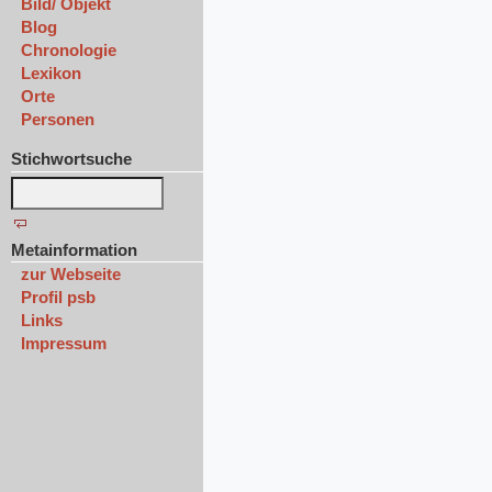
Bild/ Objekt
Blog
Chronologie
Lexikon
Orte
Personen
Stichwortsuche
Metainformation
zur Webseite
Profil psb
Links
Impressum