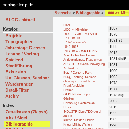
schlagetter-p.de
Startseite
>
Bibliographie
>
1000 >< Mitte
BLOG / aktuell
Filter
Katalog
1997
1000 >< Mittelalter
1500 - 17.Jh. - 30j-Krieg
1979
Projekte
1700-18. Jh.
1981-86
Topographien
1789-Vormärz-'48
1999
1849-1913
Jahrestage Giessen
1914-18-45/ WK I-II /NS
2012
Lesung / Vortrag
Adel, Höfisches Leben
1981 digit!
Spielend
Antisemitismus/ Rassismus
ARBEITER-/Sozial-bewegung
1931
Stadtführung
Architektur
1999
Exkursion
Bot.- / Garten / Park
1992
Burg, Festung, Schloss
Uni Giessen, Seminar
chronique scandaleuse
1978
Wanderungen
Frankfurt/Main
1977
Detail-Filter
Frauen
GEDENKstättenpäd.
1978 digt
Archiv
Gießen
2002
Habsburg / Österreich
Index
2019
Hessen
Zettelkasten (Zk.psb)
INDUSTRIEkult/TEC-gesch
1955
Juden
Abk./ Sigel
1985
Kirche, Kloster, Orden
Bibliographie
Krieg, Militär, Waffen
1996
KULT-/ MUS-Päd./Vermittlung