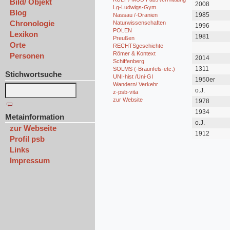
Bild/ Objekt
2008
Lg-Ludwigs-Gym.
Blog
1985
Nassau /-Oranien
Chronologie
Naturwissenschaften
1996
POLEN
Lexikon
1981
Preußen
Orte
RECHTSgeschichte
Römer & Kontext
Personen
2014
Schiffenberg
1311
SOLMS (-Braunfels-etc.)
Stichwortsuche
UNI-hist /Uni-GI
1950er
Wandern/ Verkehr
o.J.
z-psb-vita
zur Website
1978
1934
Metainformation
o.J.
zur Webseite
1912
Profil psb
Links
Impressum