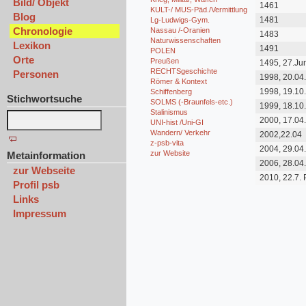
Bild/ Objekt
1461
KULT-/ MUS-Päd./Vermittlung
Blog
1481
Lg-Ludwigs-Gym.
Chronologie
Nassau /-Oranien
1483
Naturwissenschaften
Lexikon
1491
POLEN
Orte
Preußen
1495, 27.Ju
RECHTSgeschichte
Personen
1998, 20.04
Römer & Kontext
1998, 19.10
Schiffenberg
Stichwortsuche
SOLMS (-Braunfels-etc.)
1999, 18.10
Stalinismus
2000, 17.04
UNI-hist /Uni-GI
Wandern/ Verkehr
2002,22.04
z-psb-vita
2004, 29.04
zur Website
Metainformation
2006, 28.04
zur Webseite
2010, 22.7.
Profil psb
Links
Impressum