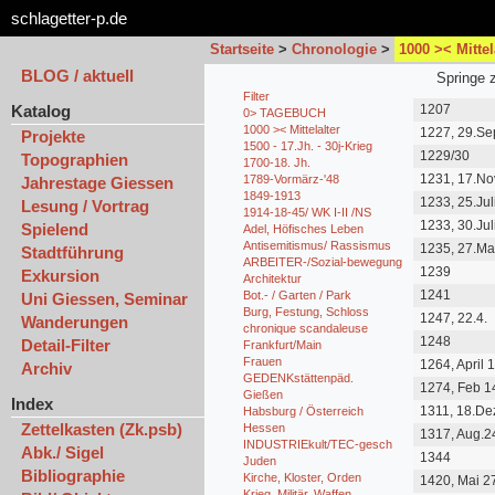
schlagetter-p.de
Startseite
>
Chronologie
>
1000 >< Mittel
BLOG / aktuell
Springe 
Filter
Katalog
1207
0> TAGEBUCH
1000 >< Mittelalter
1227, 29.Sep
Projekte
1500 - 17.Jh. - 30j-Krieg
1229/30
Topographien
1700-18. Jh.
1231, 17.No
1789-Vormärz-'48
Jahrestage Giessen
1849-1913
1233, 25.Jul
Lesung / Vortrag
1914-18-45/ WK I-II /NS
1233, 30.Jul
Spielend
Adel, Höfisches Leben
Antisemitismus/ Rassismus
1235, 27.Mai
Stadtführung
ARBEITER-/Sozial-bewegung
1239
Exkursion
Architektur
1241
Bot.- / Garten / Park
Uni Giessen, Seminar
Burg, Festung, Schloss
1247, 22.4.
Wanderungen
chronique scandaleuse
1248
Detail-Filter
Frankfurt/Main
Frauen
1264, April 
Archiv
GEDENKstättenpäd.
1274, Feb 1
Gießen
Index
1311, 18.De
Habsburg / Österreich
Zettelkasten (Zk.psb)
Hessen
1317, Aug.2
INDUSTRIEkult/TEC-gesch
Abk./ Sigel
1344
Juden
Bibliographie
Kirche, Kloster, Orden
1420, Mai 2
Krieg, Militär, Waffen