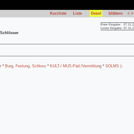
Kurzliste
Liste
Detail
blättern
<
>
Erste Eingabe:
07.11.
Letzte Eingabe:
07.11.
 Schlösser
r
*
Burg, Festung, Schloss
*
KULT-/ MUS-Päd./Vermittlung
*
SOLMS (-