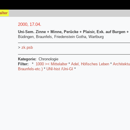
alter
2000, 17.04.
Uni-Sem. Zinne + Minne, Perücke + Plaisir, Exk. auf Burgen +
Büdingen, Braunfels, Friedenstein Gotha, Wartburg
>
zk.psb
Kategorie:
Chronologie
Filter:
*
1000 >< Mittelalter
*
Adel, Höfisches Leben
*
Architektu
Braunfels-etc.)
*
UNI-hist /Uni-GI
*