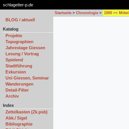
schlagetter-p.de
Startseite
>
Chronologie
>
1000 >< Mittel
BLOG / aktuell
Katalog
Projekte
Topographien
Jahrestage Giessen
Lesung / Vortrag
Spielend
Stadtführung
Exkursion
Uni Giessen, Seminar
Wanderungen
Detail-Filter
Archiv
Index
Zettelkasten (Zk.psb)
Abk./ Sigel
Bibliographie