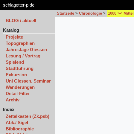
schlagetter-p.de
Startseite
>
Chronologie
>
1000 >< Mittel
BLOG / aktuell
Katalog
Projekte
Topographien
Jahrestage Giessen
Lesung / Vortrag
Spielend
Stadtführung
Exkursion
Uni Giessen, Seminar
Wanderungen
Detail-Filter
Archiv
Index
Zettelkasten (Zk.psb)
Abk./ Sigel
Bibliographie