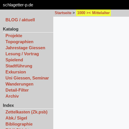
schlagetter-p.de
Startseite
>
1000 >< Mittelalter
BLOG / aktuell
Katalog
Projekte
Topographien
Jahrestage Giessen
Lesung / Vortrag
Spielend
Stadtführung
Exkursion
Uni Giessen, Seminar
Wanderungen
Detail-Filter
Archiv
Index
Zettelkasten (Zk.psb)
Abk./ Sigel
Bibliographie