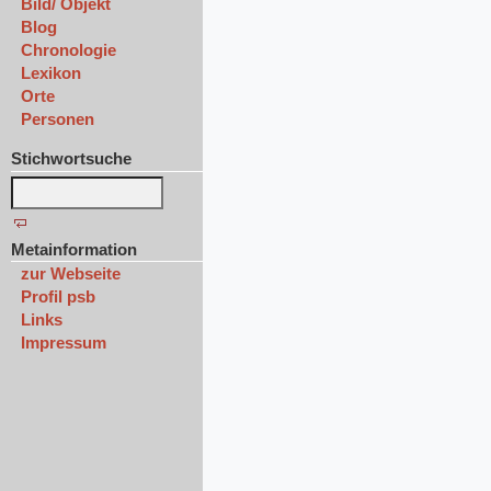
Bild/ Objekt
Blog
Chronologie
Lexikon
Orte
Personen
Stichwortsuche
Metainformation
zur Webseite
Profil psb
Links
Impressum