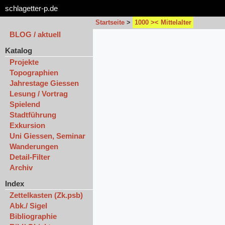
schlagetter-p.de
Startseite
>
1000 >< Mittelalter
BLOG / aktuell
Katalog
Projekte
Topographien
Jahrestage Giessen
Lesung / Vortrag
Spielend
Stadtführung
Exkursion
Uni Giessen, Seminar
Wanderungen
Detail-Filter
Archiv
Index
Zettelkasten (Zk.psb)
Abk./ Sigel
Bibliographie