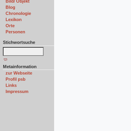
Bild/ Objekt
Blog
Chronologie
Lexikon
Orte
Personen
Stichwortsuche
Metainformation
zur Webseite
Profil psb
Links
Impressum