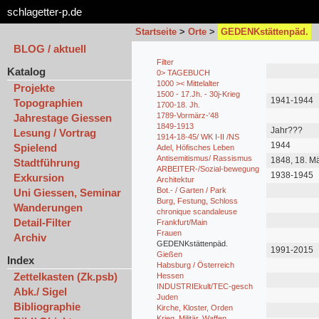
schlagetter-p.de
Startseite
>
Orte
>
GEDENKstättenpäd.
BLOG / aktuell
Filter
Katalog
0> TAGEBUCH
1000 >< Mittelalter
Projekte
1500 - 17.Jh. - 30j-Krieg
1941-1944
Topographien
1700-18. Jh.
1789-Vormärz-'48
Jahrestage Giessen
1849-1913
Jahr???
Lesung / Vortrag
1914-18-45/ WK I-II /NS
1944
Spielend
Adel, Höfisches Leben
Antisemitismus/ Rassismus
1848, 18. M
Stadtführung
ARBEITER-/Sozial-bewegung
1938-1945
Exkursion
Architektur
Bot.- / Garten / Park
Uni Giessen, Seminar
Burg, Festung, Schloss
Wanderungen
chronique scandaleuse
Detail-Filter
Frankfurt/Main
Frauen
Archiv
GEDENKstättenpäd.
1991-2015
Gießen
Index
Habsburg / Österreich
Zettelkasten (Zk.psb)
Hessen
INDUSTRIEkult/TEC-gesch
Abk./ Sigel
Juden
Bibliographie
Kirche, Kloster, Orden
Krieg, Militär, Waffen