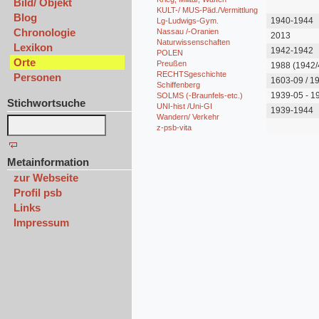
Bild/ Objekt
KULT-/ MUS-Päd./Vermittlung
Blog
1940-1944
Lg-Ludwigs-Gym.
Chronologie
Nassau /-Oranien
2013
Naturwissenschaften
Lexikon
1942-1942
POLEN
Orte
Preußen
1988 (1942/
RECHTSgeschichte
Personen
1603-09 / 1
Schiffenberg
1939-05 - 1
SOLMS (-Braunfels-etc.)
Stichwortsuche
UNI-hist /Uni-GI
1939-1944
Wandern/ Verkehr
z-psb-vita
Metainformation
zur Webseite
Profil psb
Links
Impressum